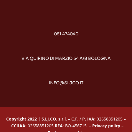
051 474040
VIA QUIRINO DI MARZIO 64 A/B BOLOGNA
INFO@SLJCO.IT
Copyright 2022 | S.LJ.CO. s.r.l. –
C.F. /
P. IVA:
02658851205 –
CCIIAA:
02658851205
REA
: BO-456715 –
Privacy policy
–